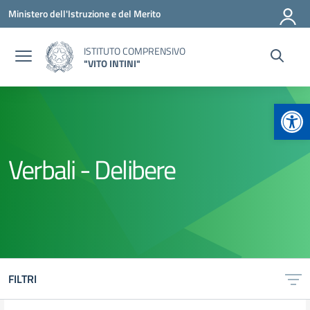
Vai ai contenuti
Vai al menu di navigazione
Vai al footer
Ministero dell'Istruzione e del Merito
ISTITUTO COMPRENSIVO
"VITO INTINI"
Apr
Verbali - Delibere
FILTRI