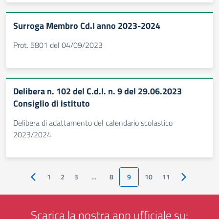
Surroga Membro Cd.I anno 2023-2024
Prot. 5801 del 04/09/2023
Delibera n. 102 del C.d.I. n. 9 del 29.06.2023
Consiglio di istituto
Delibera di adattamento del calendario scolastico
2023/2024
1
2
3
…
8
9
10
11
Pagina precedente
Pagina succ
Scarica la nostra app ufficiale su: