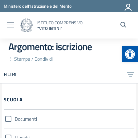
Vai ai contenuti
Vai al menu di navigazione
Vai al footer
Ministero dell'Istruzione e del Merito
ISTITUTO COMPRENSIVO
"VITO INTINI"
Argomento: iscrizione
Apr
Stampa / Condividi
FILTRI
Filtri
SCUOLA
Documenti
I luoghi