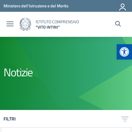
Vai ai contenuti
Vai al menu di navigazione
Vai al footer
Ministero dell'Istruzione e del Merito
ISTITUTO COMPRENSIVO
"VITO INTINI"
Apr
Notizie
FILTRI