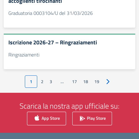
accoglienti tirocinanti
Graduatoria 0003104/U del 31/03/2026
Iscrizione 2026-27 – Ringraziamenti
Ringraziamenti
1
2
3
…
17
18
19
Pagina successiv
Scarica la nostra app ufficiale su:
App Store
Play Store