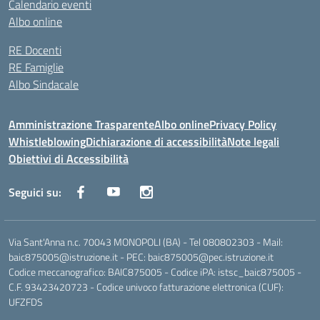
Calendario eventi
Albo online
RE Docenti
RE Famiglie
Albo Sindacale
Amministrazione Trasparente
Albo online
Privacy Policy
Whistleblowing
Dichiarazione di accessibilità
Note legali
Obiettivi di Accessibilità
Seguici su:
Via Sant'Anna n.c. 70043 MONOPOLI (BA) - Tel 080802303 - Mail:
baic875005@istruzione.it - PEC: baic875005@pec.istruzione.it
Codice meccanografico: BAIC875005 - Codice iPA: istsc_baic875005 -
C.F. 93423420723 - Codice univoco fatturazione elettronica (CUF):
UFZFDS