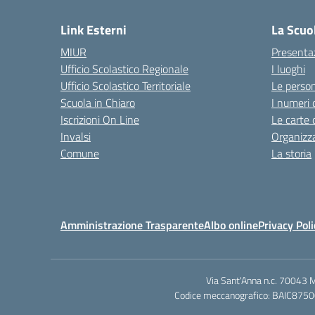
Link Esterni
La Scuo
MIUR
Presenta
Ufficio Scolastico Regionale
I luoghi
Ufficio Scolastico Territoriale
Le perso
Scuola in Chiaro
I numeri 
Iscrizioni On Line
Le carte 
Invalsi
Organizz
Comune
La storia
Amministrazione Trasparente
Albo online
Privacy Poli
Via Sant'Anna n.c. 70043 
Codice meccanografico: BAIC87500