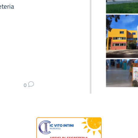
eteria
0