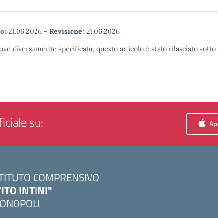
o:
21.06.2026
-
Revisione:
21.06.2026
ove diversamente specificato, questo articolo è stato rilasciato sott
iciale su:
App
STITUTO COMPRENSIVO
VITO INTINI"
ONOPOLI
Visita la pagina iniziale della scuola