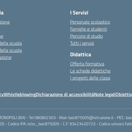
la
I Servizi
zione
Personale scolastico
Famiglie e studenti
ne
Percorsi di studio
della scuola
Tutti i servizi
della scuola
Didattica
azione
Offerta formativa
Le schede didattiche
I progetti delle classi
cy
Whistleblowing
Dichiarazione di accessibilità
Note legali
Obiettiv
MONOPOLI (BA) - Tel 080802303 - Mail: baic875005@istruzione.it - PEC: ba
5 - Codice iPA: istsc_baic875005 - C.F. 93423420723 - Codice univoco fattu