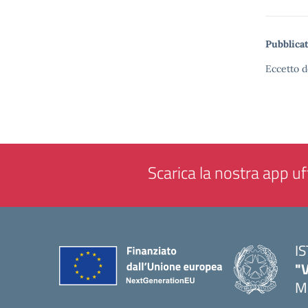
Pubblicat
Eccetto d
Scarica la nostra app uff
I
"
M
— 