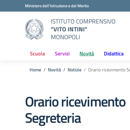
Vai ai contenuti
Vai al menu di navigazione
Vai al footer
Ministero dell'Istruzione e del Merito
ISTITUTO COMPRENSIVO
"VITO INTINI"
MONOPOLI
Scuola
Servizi
Novità
Didattica
Home
Novità
Notizie
Orario ricevimento S
Orario ricevimento
Segreteria