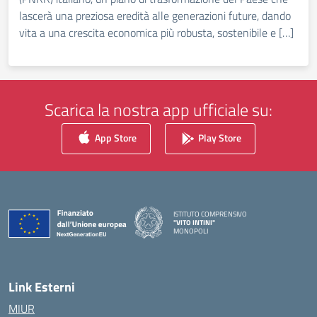
lascerà una preziosa eredità alle generazioni future, dando
vita a una crescita economica più robusta, sostenibile e […]
Scarica la nostra app ufficiale su:
App Store
Play Store
ISTITUTO COMPRENSIVO
"VITO INTINI"
MONOPOLI
— Visita la pagina iniziale della scuola
Link Esterni
MIUR