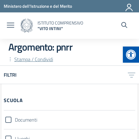
Vai ai contenuti
Vai al menu di navigazione
Vai al footer
Ministero dell'Istruzione e del Merito
ISTITUTO COMPRENSIVO
"VITO INTINI"
Argomento: pnrr
Apr
Stampa / Condividi
FILTRI
Filtri
SCUOLA
Documenti
I luoghi