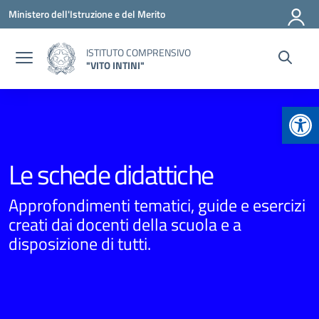
Vai ai contenuti
Vai al menu di navigazione
Vai al footer
Ministero dell'Istruzione e del Merito
ISTITUTO COMPRENSIVO
"VITO INTINI"
Apr
Le schede didattiche
Approfondimenti tematici, guide e esercizi
creati dai docenti della scuola e a
disposizione di tutti.