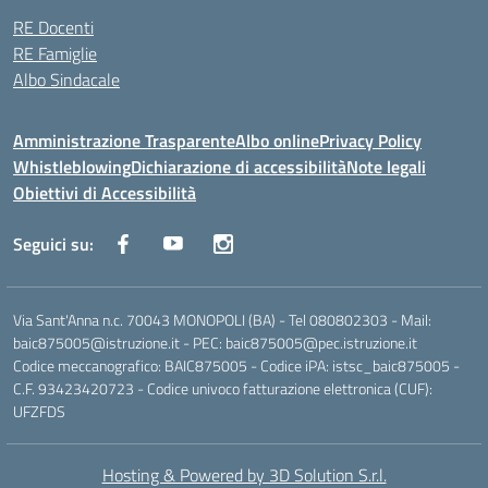
RE Docenti
RE Famiglie
Albo Sindacale
Amministrazione Trasparente
Albo online
Privacy Policy
Whistleblowing
Dichiarazione di accessibilità
Note legali
Obiettivi di Accessibilità
Seguici su:
Via Sant'Anna n.c. 70043 MONOPOLI (BA) - Tel 080802303 - Mail:
baic875005@istruzione.it - PEC: baic875005@pec.istruzione.it
Codice meccanografico: BAIC875005 - Codice iPA: istsc_baic875005 -
C.F. 93423420723 - Codice univoco fatturazione elettronica (CUF):
UFZFDS
Hosting & Powered by 3D Solution S.r.l.