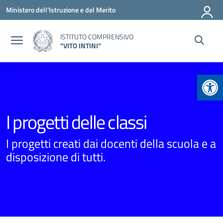
Vai ai contenuti
Vai al menu di navigazione
Vai al footer
Ministero dell'Istruzione e del Merito
ISTITUTO COMPRENSIVO
"VITO INTINI"
Apr
I progetti delle classi
I progetti creati dai docenti della scuola e a
disposizione di tutti.