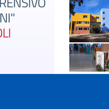
PRENSIVO
NI"
LI