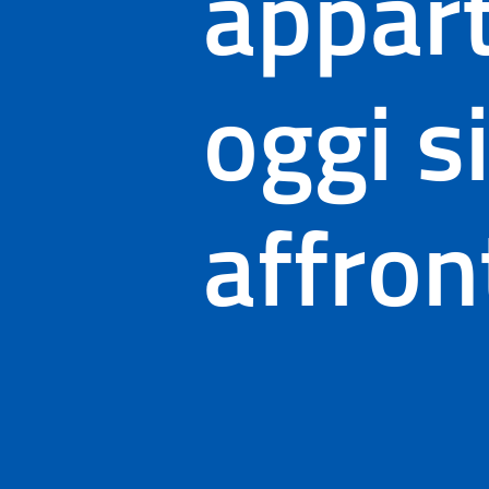
appart
oggi s
affron