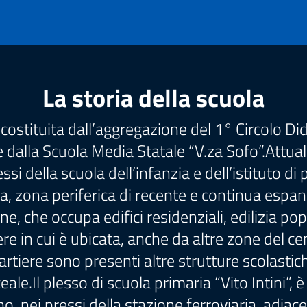
La storia della scuola
costituita dall’aggregazione del 1° Circolo Did
e dalla Scuola Media Statale “V.za Sofo”.Attu
lessi della scuola dell’infanzia e dell’istituto 
na, zona periferica di recente e continua espans
, che occupa edifici residenziali, edilizia po
ere in cui è ubicata, anche da altre zone del c
ere sono presenti altre strutture scolastiche 
ceale.Il plesso di scuola primaria “Vito Intini”, 
, nei pressi della stazione ferroviaria, adiace