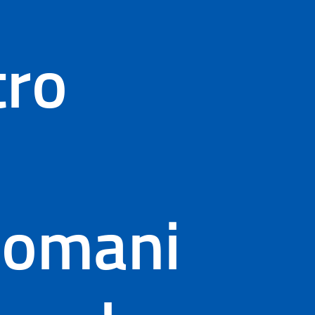
tro
 domani