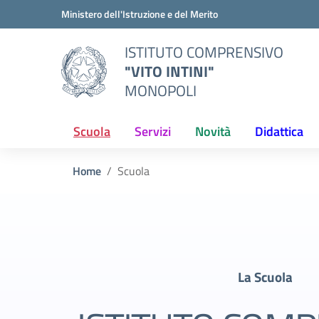
Vai ai contenuti
Vai al menu di navigazione
Vai al footer
Ministero dell'Istruzione e del Merito
ISTITUTO COMPRENSIVO
"VITO INTINI"
MONOPOLI
Scuola
Servizi
Novità
Didattica
Home
Scuola
La Scuola