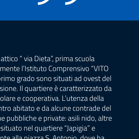
attico “ via Dieta”, prima scuola
almente l’Istituto Comprensivo “VITO
di primo grado sono situati ad ovest del
ione. Il quartiere è caratterizzato da
polare e cooperativa. L’utenza della
entro abitato e da alcune contrade del
pubbliche e private: asili nido, altre
è situato nel quartiere “Japigia” e
nte alla piazza S. Antonio, dove ha