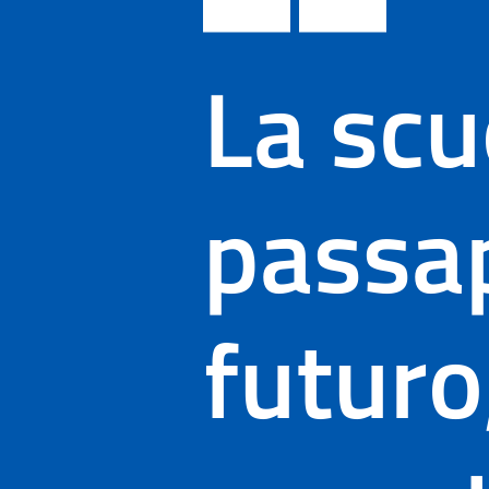
La scu
passap
futuro