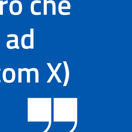
ro che
 ad
com X)