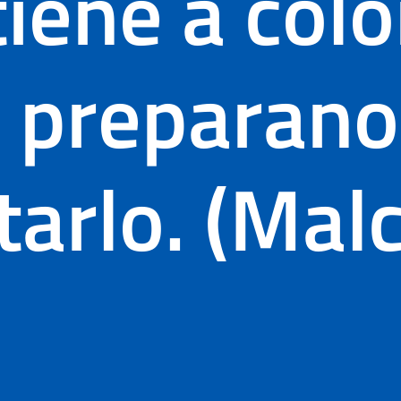
iene a colo
i preparano
tarlo. (Mal