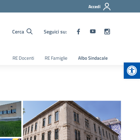
Accedi
Cerca
Seguici su:
RE Docenti
RE Famiglie
Albo Sindacale
Apr