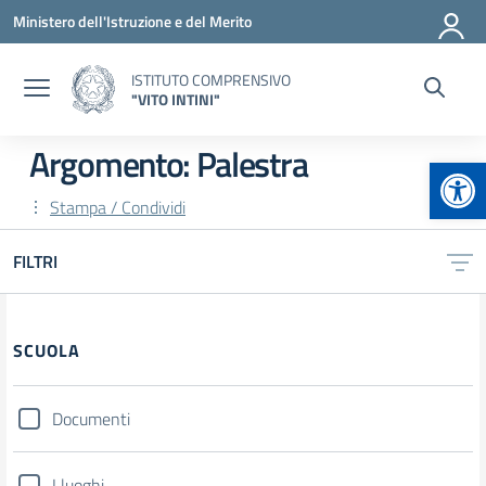
Vai ai contenuti
Vai al menu di navigazione
Vai al footer
Ministero dell'Istruzione e del Merito
ISTITUTO COMPRENSIVO
"VITO INTINI"
Argomento: Palestra
Apr
Stampa / Condividi
FILTRI
Filtri
SCUOLA
Documenti
I luoghi