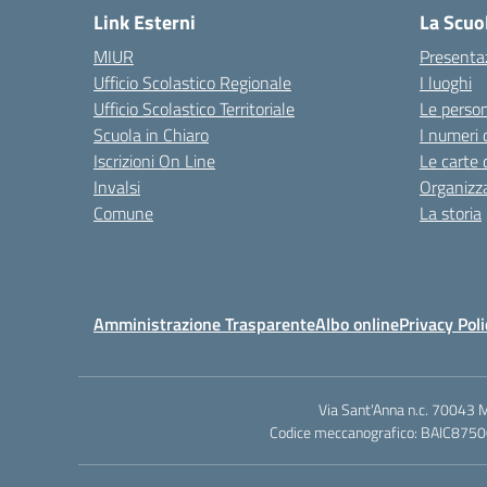
Link Esterni
La Scuo
MIUR
Presenta
Ufficio Scolastico Regionale
I luoghi
Ufficio Scolastico Territoriale
Le perso
Scuola in Chiaro
I numeri 
Iscrizioni On Line
Le carte 
Invalsi
Organizz
Comune
La storia
Amministrazione Trasparente
Albo online
Privacy Poli
Via Sant'Anna n.c. 70043 
Codice meccanografico: BAIC87500