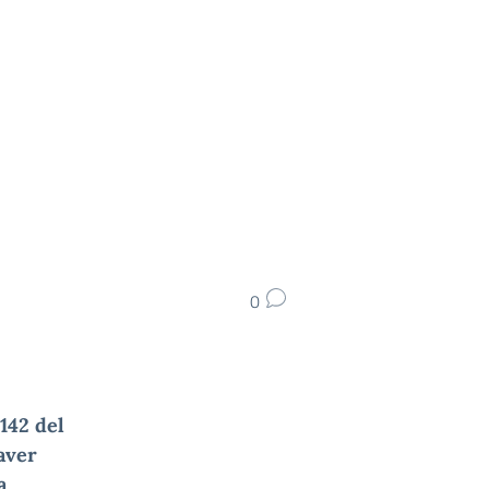
0
2142 del
 aver
a