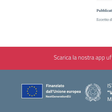
Pubblicat
Eccetto d
Scarica la nostra app uff
I
"
M
— 