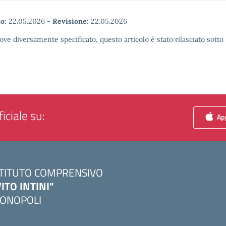
o:
22.05.2026
-
Revisione:
22.05.2026
ove diversamente specificato, questo articolo è stato rilasciato sott
iciale su:
App
STITUTO COMPRENSIVO
VITO INTINI"
ONOPOLI
Visita la pagina iniziale della scuola