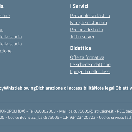
la
I Servizi
zione
Personale scolastico
Famiglie e studenti
ne
Percorsi di studio
della scuola
Tutti i servizi
della scuola
Didattica
azione
Offerta formativa
Le schede didattiche
I progetti delle classi
cy
Whistleblowing
Dichiarazione di accessibilità
Note legali
Obiettiv
MONOPOLI (BA) - Tel 080802303 - Mail: baic875005@istruzione.it - PEC: ba
5 - Codice iPA: istsc_baic875005 - C.F. 93423420723 - Codice univoco fattu