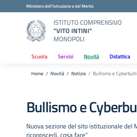
Vai ai contenuti
Vai al menu di navigazione
Vai al footer
Ministero dell'Istruzione e del Merito
ISTITUTO COMPRENSIVO
"VITO INTINI"
MONOPOLI
Scuola
Servizi
Novità
Didattica
Home
Novità
Notizie
Bullismo e Cyberbull
Bullismo e Cyberbu
Nuova sezione del sito istituzionale del
riconoscerli, cosa fare”