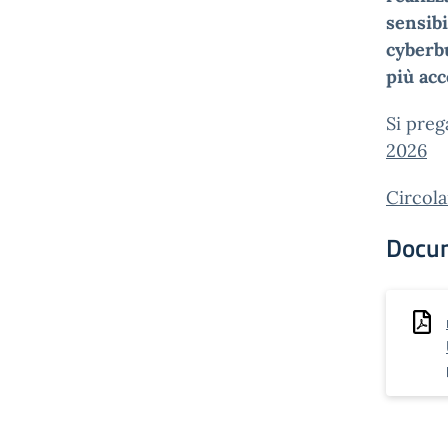
sensibi
cyberb
più acc
Si preg
2026
Circola
Docu