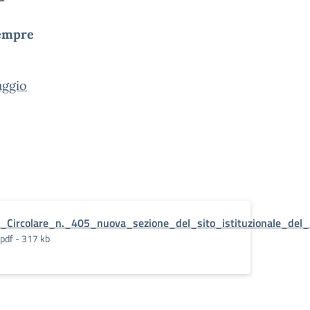
sempre
aggio
_Circolare_n._405_nuova_sezione_del_sito_istituzionale_del_
pdf - 317 kb