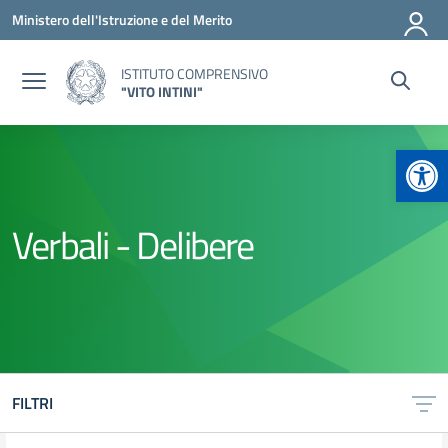
Vai ai contenuti
Vai al menu di navigazione
Vai al footer
Ministero dell'Istruzione e del Merito
ISTITUTO COMPRENSIVO
"VITO INTINI"
Apr
Verbali - Delibere
FILTRI