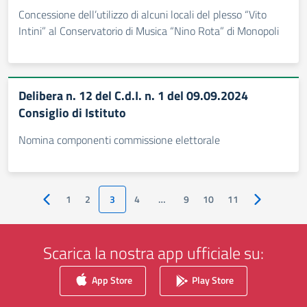
Concessione dell’utilizzo di alcuni locali del plesso “Vito
Intini” al Conservatorio di Musica “Nino Rota” di Monopoli
Delibera n. 12 del C.d.I. n. 1 del 09.09.2024
Consiglio di Istituto
Nomina componenti commissione elettorale
1
2
3
4
…
9
10
11
Pagina precedente
Pagina succ
Scarica la nostra app ufficiale su:
App Store
Play Store