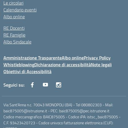
Le circolari
Calendario eventi
Albo online
RE Docenti
RE Famiglie
Albo Sindacale
Amministrazione Trasparente
Albo online
Privacy Policy
Whistleblowing
Dichiarazione di accessibilità
Note legali
Obiettivi di Accessibilità
Seguici su:
Via Sant'Anna n.c. 70043 MONOPOLI (BA) - Tel 080802303 - Mail:
baic875005@istruzione.it - PEC: baic875005@pec.istruzione.it
Codice meccanografico: BAIC875005 - Codice iPA: istsc_baic875005 -
C.F. 93423420723 - Codice univoco fatturazione elettronica (CUF):