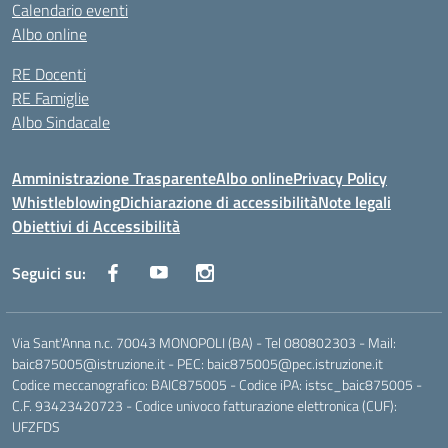
Calendario eventi
Albo online
RE Docenti
RE Famiglie
Albo Sindacale
Amministrazione Trasparente
Albo online
Privacy Policy
Whistleblowing
Dichiarazione di accessibilità
Note legali
Obiettivi di Accessibilità
Seguici su:
Via Sant'Anna n.c. 70043 MONOPOLI (BA) - Tel 080802303 - Mail:
baic875005@istruzione.it - PEC: baic875005@pec.istruzione.it
Codice meccanografico: BAIC875005 - Codice iPA: istsc_baic875005 -
C.F. 93423420723 - Codice univoco fatturazione elettronica (CUF):
UFZFDS