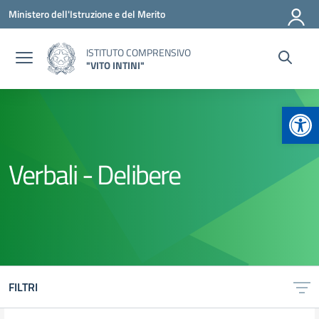
Vai ai contenuti
Vai al menu di navigazione
Vai al footer
Ministero dell'Istruzione e del Merito
ISTITUTO COMPRENSIVO
"VITO INTINI"
Apr
Verbali - Delibere
FILTRI