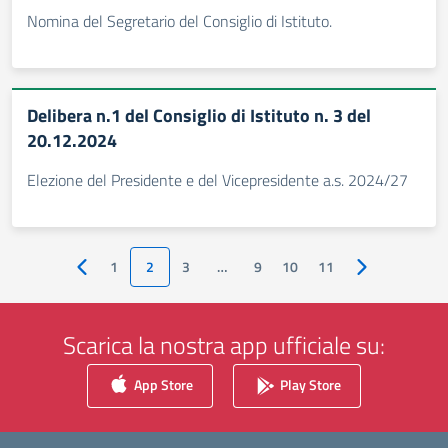
Nomina del Segretario del Consiglio di Istituto.
Delibera n.1 del Consiglio di Istituto n. 3 del
20.12.2024
Elezione del Presidente e del Vicepresidente a.s. 2024/27
1
2
3
…
9
10
11
Pagina precedente
Pagina succes
Scarica la nostra app ufficiale su:
App Store
Play Store