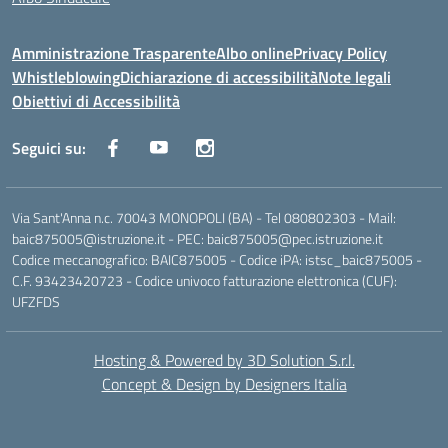
Amministrazione Trasparente
Albo online
Privacy Policy
Whistleblowing
Dichiarazione di accessibilità
Note legali
Obiettivi di Accessibilità
Seguici su:
Via Sant'Anna n.c. 70043 MONOPOLI (BA) - Tel 080802303 - Mail:
baic875005@istruzione.it - PEC: baic875005@pec.istruzione.it
Codice meccanografico: BAIC875005 - Codice iPA: istsc_baic875005 -
C.F. 93423420723 - Codice univoco fatturazione elettronica (CUF):
UFZFDS
Hosting & Powered by 3D Solution S.r.l.
Concept & Design by Designers Italia