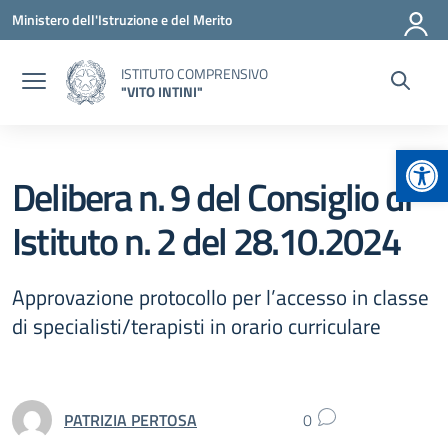
Vai ai contenuti
Vai al menu di navigazione
Vai al footer
Ministero dell'Istruzione e del Merito
ISTITUTO COMPRENSIVO
"VITO INTINI"
Apr
Delibera n. 9 del Consiglio di
Istituto n. 2 del 28.10.2024
Approvazione protocollo per l’accesso in classe
di specialisti/terapisti in orario curriculare
PATRIZIA PERTOSA
0