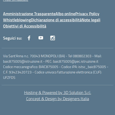
Amministrazione Trasparente
Albo online
Privacy Policy
Whistleblowing
Dichiarazione di accessibilità
Note legali
Obiettivi di Accessibilità
Seguici su:
Via Sant'Anna n.c. 70043 MONOPOLI (BA) - Tel 080802303 - Mail:
baic875005@istruzione.it - PEC: baic875005@pec.istruzione.it
Codice meccanografico: BAIC875005 - Codice iPA: istsc_baic875005 -
C.F. 93423420723 - Codice univoco fatturazione elettronica (CUF):
UFZFDS
Hosting & Powered by 3D Solution S.r.l.
Concept & Design by Designers Italia