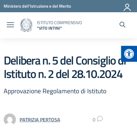
Vai ai contenuti
Vai al menu di navigazione
Vai al footer
Ministero dell'Istruzione e del Merito
ISTITUTO COMPRENSIVO
"VITO INTINI"
Apr
Delibera n. 5 del Consiglio di
Istituto n. 2 del 28.10.2024
Approvazione Regolamento di Istituto
PATRIZIA PERTOSA
0