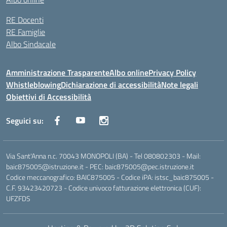
RE Docenti
RE Famiglie
Albo Sindacale
Amministrazione Trasparente
Albo online
Privacy Policy
Whistleblowing
Dichiarazione di accessibilità
Note legali
Obiettivi di Accessibilità
Seguici su:
Via Sant'Anna n.c. 70043 MONOPOLI (BA) - Tel 080802303 - Mail:
baic875005@istruzione.it - PEC: baic875005@pec.istruzione.it
Codice meccanografico: BAIC875005 - Codice iPA: istsc_baic875005 -
C.F. 93423420723 - Codice univoco fatturazione elettronica (CUF):
UFZFDS