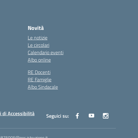
Novità
Le notizie
Le circolari
Calendario eventi
Albo online
RE Docenti
RE Famiglie
Albo Sindacale
i di Accessibilità
Seguici su:
ic875005@pec.istruzione.it