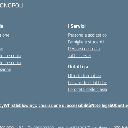
ONOPOLI
Visita la pagina iniziale della scuola
la
I Servizi
zione
Personale scolastico
Famiglie e studenti
ne
Percorsi di studio
della scuola
Tutti i servizi
della scuola
Didattica
azione
Offerta formativa
Le schede didattiche
I progetti delle classi
cy
Whistleblowing
Dichiarazione di accessibilità
Note legali
Obiettiv
MONOPOLI (BA) - Tel 080802303 - Mail: baic875005@istruzione.it - PEC: ba