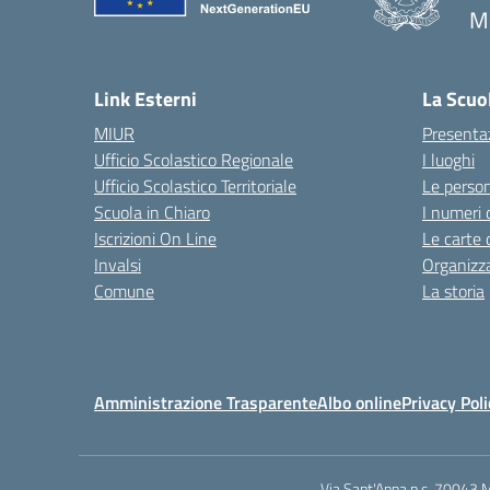
M
— 
Link Esterni
La Scuo
MIUR
Presenta
Ufficio Scolastico Regionale
I luoghi
Ufficio Scolastico Territoriale
Le perso
Scuola in Chiaro
I numeri 
Iscrizioni On Line
Le carte 
Invalsi
Organizz
Comune
La storia
Amministrazione Trasparente
Albo online
Privacy Poli
Via Sant'Anna n.c. 70043 