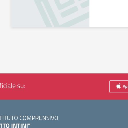
iciale su:
App
STITUTO COMPRENSIVO
VITO INTINI"