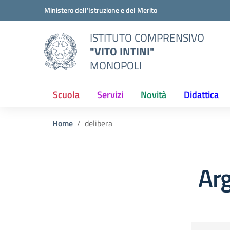
Vai ai contenuti
Vai al menu di navigazione
Vai al footer
Ministero dell'Istruzione e del Merito
ISTITUTO COMPRENSIVO
"VITO INTINI"
MONOPOLI
Scuola
Servizi
Novità
Didattica
Home
delibera
Arg