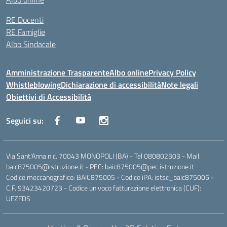
RE Docenti
RE Famiglie
Albo Sindacale
Amministrazione Trasparente
Albo online
Privacy Policy
Whistleblowing
Dichiarazione di accessibilità
Note legali
Obiettivi di Accessibilità
Seguici su:
Via Sant'Anna n.c. 70043 MONOPOLI (BA) - Tel 080802303 - Mail:
baic875005@istruzione.it - PEC: baic875005@pec.istruzione.it
Codice meccanografico: BAIC875005 - Codice iPA: istsc_baic875005 -
C.F. 93423420723 - Codice univoco fatturazione elettronica (CUF):
UFZFDS