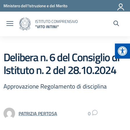
Vai ai contenuti
Vai al menu di navigazione
Vai al footer
Ministero dell'Istruzione e del Merito
ISTITUTO COMPRENSIVO
"VITO INTINI"
Apr
Delibera n. 6 del Consiglio di
Istituto n. 2 del 28.10.2024
Approvazione Regolamento di disciplina
PATRIZIA PERTOSA
0