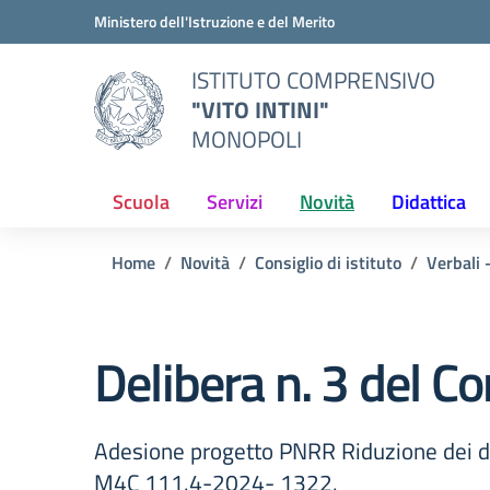
Vai ai contenuti
Vai al menu di navigazione
Vai al footer
Ministero dell'Istruzione e del Merito
ISTITUTO COMPRENSIVO
"VITO INTINI"
MONOPOLI
Scuola
Servizi
Novità
Didattica
Home
Novità
Consiglio di istituto
Verbali 
Delibera n. 3 del Co
Adesione progetto PNRR Riduzione dei div
M4C 111.4-2024- 1322.