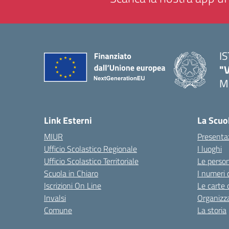
I
"
M
— 
Link Esterni
La Scuo
MIUR
Presenta
Ufficio Scolastico Regionale
I luoghi
Ufficio Scolastico Territoriale
Le perso
Scuola in Chiaro
I numeri 
Iscrizioni On Line
Le carte 
Invalsi
Organizz
Comune
La storia