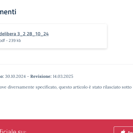
menti
delibera 3_2 28_10_24
pdf - 239 kb
o:
30.10.2024
-
Revisione:
14.03.2025
ove diversamente specificato, questo articolo è stato rilasciato sott
iciale su:
App