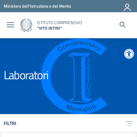
Vai ai contenuti
Vai al menu di navigazione
Vai al footer
Ministero dell'Istruzione e del Merito
ISTITUTO COMPRENSIVO
"VITO INTINI"
Apr
Laboratori
FILTRI