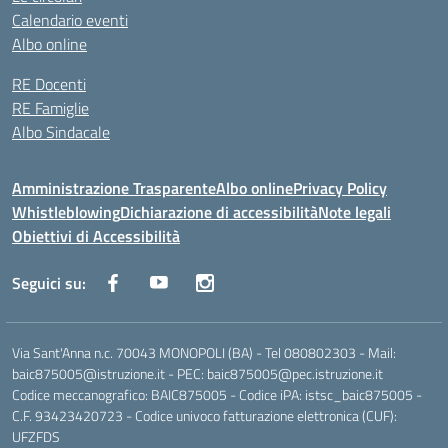
Calendario eventi
Albo online
RE Docenti
RE Famiglie
Albo Sindacale
Amministrazione Trasparente
Albo online
Privacy Policy
Whistleblowing
Dichiarazione di accessibilità
Note legali
Obiettivi di Accessibilità
Seguici su:
Via Sant'Anna n.c. 70043 MONOPOLI (BA) - Tel 080802303 - Mail:
baic875005@istruzione.it - PEC: baic875005@pec.istruzione.it
Codice meccanografico: BAIC875005 - Codice iPA: istsc_baic875005 -
C.F. 93423420723 - Codice univoco fatturazione elettronica (CUF):
UFZFDS