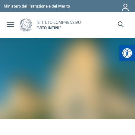
Vai ai contenuti
Vai al menu di navigazione
Vai al footer
Ministero dell'Istruzione e del Merito
ISTITUTO COMPRENSIVO
"VITO INTINI"
Apr