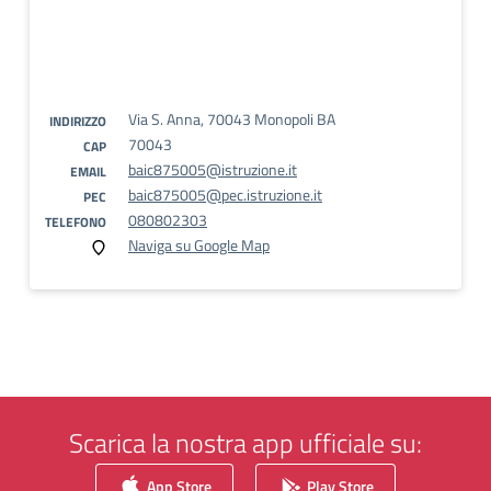
Via S. Anna, 70043 Monopoli BA
INDIRIZZO
70043
CAP
baic875005@istruzione.it
EMAIL
baic875005@pec.istruzione.it
PEC
080802303
TELEFONO
Naviga su Google Map
Scarica la nostra app ufficiale su:
App Store
Play Store