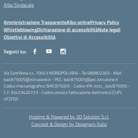
Albo Sindacale
Amministrazione Trasparente
Albo online
Privacy Policy
Whistleblowing
Dichiarazione di accessibilità
Note legali
Obiettivi di Accessibilità
Seguici su:
Via Sant'Anna n.c. 70043 MONOPOLI (BA) - Tel 080802303 - Mail:
baic875005@istruzione.it - PEC: baic875005@pec.istruzione.it
Codice meccanografico: BAIC875005 - Codice iPA: istsc_baic875005 -
C.F. 93423420723 - Codice univoco fatturazione elettronica (CUF):
UFZFDS
Hosting & Powered by 3D Solution S.r.l.
Concept & Design by Designers Italia