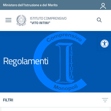
Vai ai contenuti
Vai al menu di navigazione
Vai al footer
Ministero dell'Istruzione e del Merito
ISTITUTO COMPRENSIVO
"VITO INTINI"
Apr
Regolamenti
FILTRI