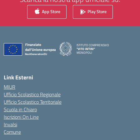
App Store
Play Store
ISTITUTO COMPRENSIVO
"VITO INTINI"
MONOPOLI
— Visita la pagina iniziale della scuola
Link Esterni
MIUR
Ufficio Scolastico Regionale
Ufficio Scolastico Territoriale
Scuola in Chiaro
Iscrizioni On Line
Invalsi
Comune