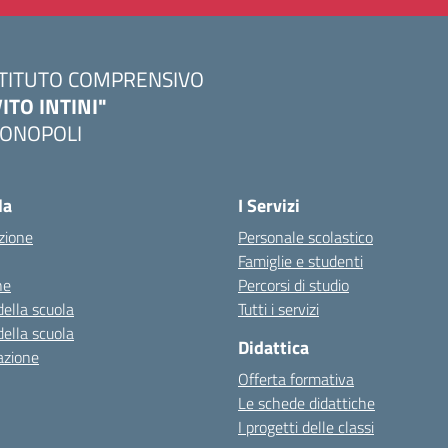
STITUTO COMPRENSIVO
VITO INTINI"
ONOPOLI
Visita la pagina iniziale della scuola
la
I Servizi
zione
Personale scolastico
Famiglie e studenti
ne
Percorsi di studio
della scuola
Tutti i servizi
della scuola
Didattica
azione
Offerta formativa
Le schede didattiche
I progetti delle classi