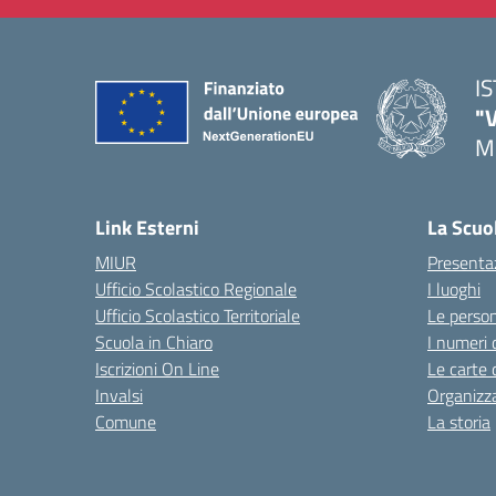
I
"
M
— 
Link Esterni
La Scuo
MIUR
Presenta
Ufficio Scolastico Regionale
I luoghi
Ufficio Scolastico Territoriale
Le perso
Scuola in Chiaro
I numeri 
Iscrizioni On Line
Le carte 
Invalsi
Organizz
Comune
La storia