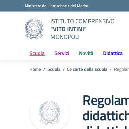
Vai ai contenuti
Vai al menu di navigazione
Vai al footer
Ministero dell'Istruzione e del Merito
ISTITUTO COMPRENSIVO
"VITO INTINI"
MONOPOLI
Scuola
Servizi
Novità
Didattica
Home
Scuola
Le carte della scuola
Regolam
Regolam
didattic