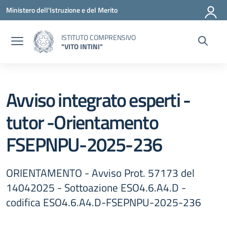
Vai ai contenuti
Vai al menu di navigazione
Vai al footer
Ministero dell'Istruzione e del Merito
ISTITUTO COMPRENSIVO
"VITO INTINI"
Avviso integrato esperti -
tutor -Orientamento
FSEPNPU-2025-236
ORIENTAMENTO - Avviso Prot. 57173 del
14042025 - Sottoazione ESO4.6.A4.D -
codifica ESO4.6.A4.D-FSEPNPU-2025-236