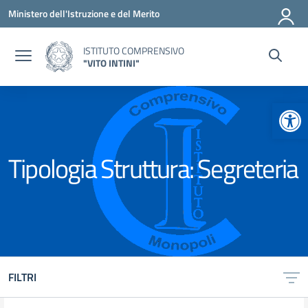
Vai ai contenuti
Vai al menu di navigazione
Vai al footer
Ministero dell'Istruzione e del Merito
ISTITUTO COMPRENSIVO
"VITO INTINI"
Apr
Tipologia Struttura:
Segreteria
FILTRI