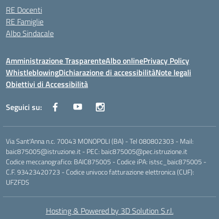
RE Docenti
RE Famiglie
Albo Sindacale
Amministrazione Trasparente
Albo online
Privacy Policy
Whistleblowing
Dichiarazione di accessibilità
Note legali
Obiettivi di Accessibilità
Seguici su:
Via Sant'Anna n.c. 70043 MONOPOLI (BA) - Tel 080802303 - Mail:
baic875005@istruzione.it - PEC: baic875005@pec.istruzione.it
Codice meccanografico: BAIC875005 - Codice iPA: istsc_baic875005 -
C.F. 93423420723 - Codice univoco fatturazione elettronica (CUF):
UFZFDS
Hosting & Powered by 3D Solution S.r.l.