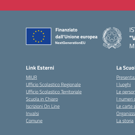
I
"
M
— 
Link Esterni
La Scuo
MIUR
Presenta
Ufficio Scolastico Regionale
I luoghi
Ufficio Scolastico Territoriale
Le perso
Scuola in Chiaro
I numeri 
Iscrizioni On Line
Le carte 
Invalsi
Organizz
Comune
La storia