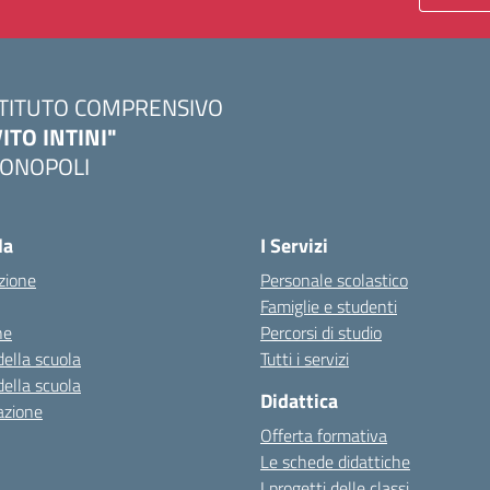
STITUTO COMPRENSIVO
VITO INTINI"
ONOPOLI
Visita la pagina iniziale della scuola
la
I Servizi
zione
Personale scolastico
Famiglie e studenti
ne
Percorsi di studio
della scuola
Tutti i servizi
della scuola
Didattica
azione
Offerta formativa
Le schede didattiche
I progetti delle classi