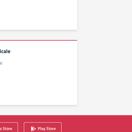
icale
le
 Store
Play Store