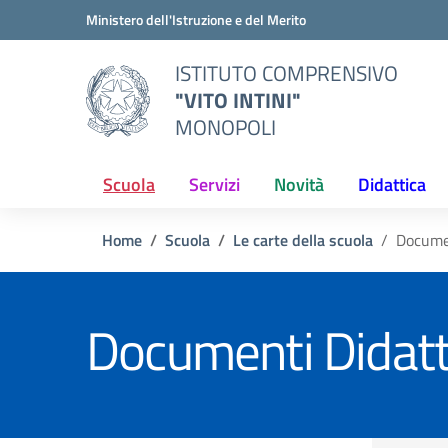
Vai ai contenuti
Vai al menu di navigazione
Vai al footer
Ministero dell'Istruzione e del Merito
ISTITUTO COMPRENSIVO
"VITO INTINI"
MONOPOLI
Scuola
Servizi
Novità
Didattica
Home
Scuola
Le carte della scuola
Docume
Documenti Didatt