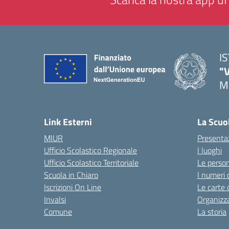
I
"
M
— 
Link Esterni
La Scuo
MIUR
Presenta
Ufficio Scolastico Regionale
I luoghi
Ufficio Scolastico Territoriale
Le perso
Scuola in Chiaro
I numeri 
Iscrizioni On Line
Le carte 
Invalsi
Organizz
Comune
La storia