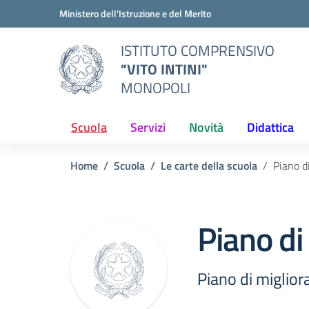
Vai ai contenuti
Vai al menu di navigazione
Vai al footer
Ministero dell'Istruzione e del Merito
ISTITUTO COMPRENSIVO
"VITO INTINI"
MONOPOLI
Scuola
Servizi
Novità
Didattica
Home
Scuola
Le carte della scuola
Piano d
Piano di
Piano di miglio