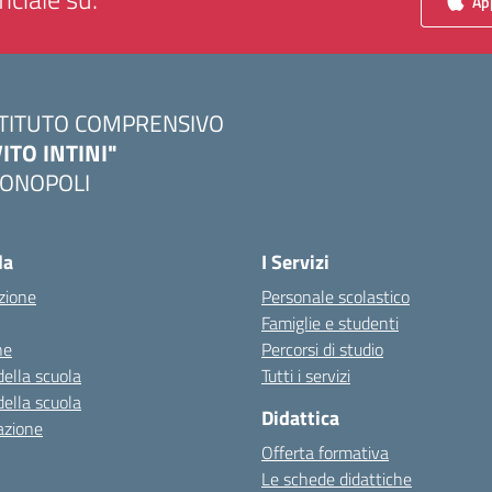
App
STITUTO COMPRENSIVO
VITO INTINI"
ONOPOLI
Visita la pagina iniziale della scuola
la
I Servizi
zione
Personale scolastico
Famiglie e studenti
ne
Percorsi di studio
della scuola
Tutti i servizi
della scuola
Didattica
azione
Offerta formativa
Le schede didattiche