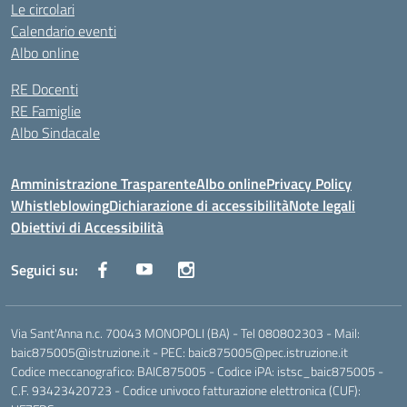
Le circolari
Calendario eventi
Albo online
RE Docenti
RE Famiglie
Albo Sindacale
Amministrazione Trasparente
Albo online
Privacy Policy
Whistleblowing
Dichiarazione di accessibilità
Note legali
Obiettivi di Accessibilità
Seguici su:
Via Sant'Anna n.c. 70043 MONOPOLI (BA) - Tel 080802303 - Mail:
baic875005@istruzione.it - PEC: baic875005@pec.istruzione.it
Codice meccanografico: BAIC875005 - Codice iPA: istsc_baic875005 -
C.F. 93423420723 - Codice univoco fatturazione elettronica (CUF):