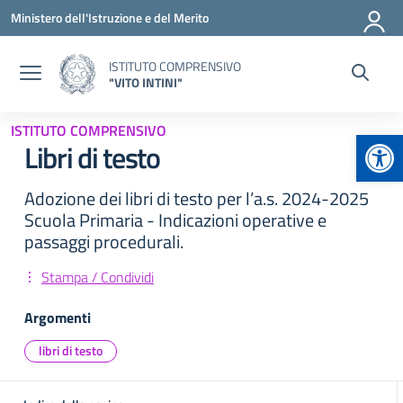
Vai ai contenuti
Vai al menu di navigazione
Vai al footer
Ministero dell'Istruzione e del Merito
ISTITUTO COMPRENSIVO
"VITO INTINI"
ISTITUTO COMPRENSIVO
Apr
Libri di testo
Adozione dei libri di testo per l’a.s. 2024-2025
Scuola Primaria - Indicazioni operative e
passaggi procedurali.
Stampa / Condividi
Argomenti
libri di testo