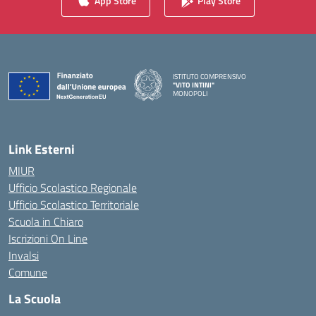
App Store
Play Store
ISTITUTO COMPRENSIVO
"VITO INTINI"
MONOPOLI
— Visita la pagina iniziale della scuola
Link Esterni
MIUR
Ufficio Scolastico Regionale
Ufficio Scolastico Territoriale
Scuola in Chiaro
Iscrizioni On Line
Invalsi
Comune
La Scuola