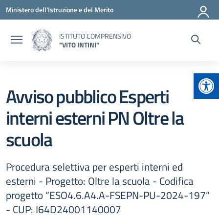
Vai ai contenuti
Vai al menu di navigazione
Vai al footer
Ministero dell'Istruzione e del Merito
ISTITUTO COMPRENSIVO
"VITO INTINI"
Apr
Avviso pubblico Esperti
interni esterni PN Oltre la
scuola
Procedura selettiva per esperti interni ed
esterni - Progetto: Oltre la scuola - Codifica
progetto “ESO4.6.A4.A-FSEPN-PU-2024-197”
- CUP: I64D24001140007