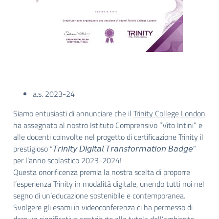
a.s. 2023-24
Siamo entusiasti di annunciare che il
Trinity College London
ha assegnato al nostro Istituto Comprensivo “Vito Intini” e
alle docenti coinvolte nel progetto di certificazione Trinity il
prestigioso “𝘛𝘳𝘪𝘯𝘪𝘵𝘺 𝘋𝘪𝘨𝘪𝘵𝘢𝘭 𝘛𝘳𝘢𝘯𝘴𝘧𝘰𝘳𝘮𝘢𝘵𝘪𝘰𝘯 𝘉𝘢𝘥𝘨𝘦”
per l’anno scolastico 2023-2024!
Questa onorificenza premia la nostra scelta di proporre
l’esperienza Trinity in modalità digitale, unendo tutti noi nel
segno di un’educazione sostenibile e contemporanea.
Svolgere gli esami in videoconferenza ci ha permesso di