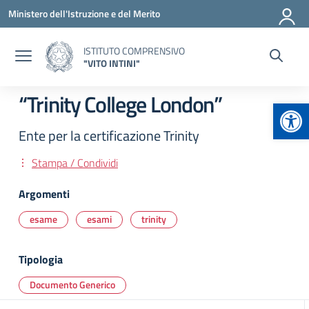
Vai ai contenuti
Vai al menu di navigazione
Vai al footer
Ministero dell'Istruzione e del Merito
ISTITUTO COMPRENSIVO
"VITO INTINI"
“Trinity College London”
Apr
Ente per la certificazione Trinity
Stampa / Condividi
Argomenti
esame
esami
trinity
Tipologia
Documento Generico