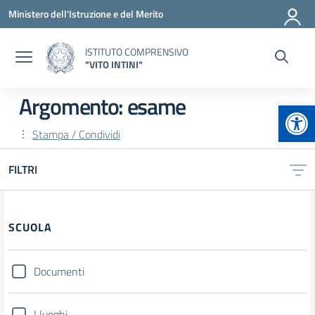
Vai ai contenuti
Vai al menu di navigazione
Vai al footer
Ministero dell'Istruzione e del Merito
ISTITUTO COMPRENSIVO
"VITO INTINI"
Argomento: esame
Apr
Stampa / Condividi
FILTRI
Filtri
SCUOLA
Documenti
I luoghi