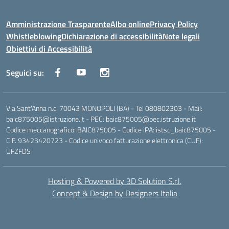
Amministrazione Trasparente
Albo online
Privacy Policy
Whistleblowing
Dichiarazione di accessibilità
Note legali
Obiettivi di Accessibilità
Seguici su:
Via Sant'Anna n.c. 70043 MONOPOLI (BA) - Tel 080802303 - Mail:
baic875005@istruzione.it - PEC: baic875005@pec.istruzione.it
Codice meccanografico: BAIC875005 - Codice iPA: istsc_baic875005 -
C.F. 93423420723 - Codice univoco fatturazione elettronica (CUF):
UFZFDS
Hosting & Powered by 3D Solution S.r.l.
Concept & Design by Designers Italia