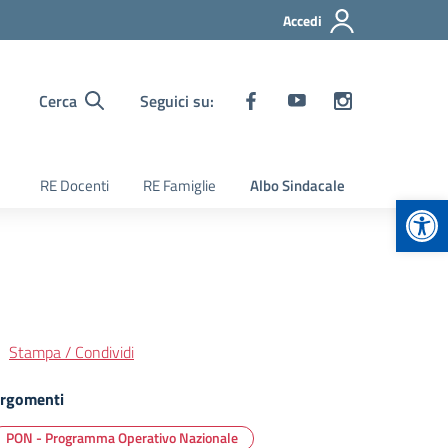
Accedi
Cerca
Seguici su:
RE Docenti
RE Famiglie
Albo Sindacale
Apr
Stampa / Condividi
rgomenti
PON - Programma Operativo Nazionale