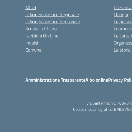
MIUR
Presenta
Ufficio Scolastico Regionale
I luoghi
Ufficio Scolastico Territoriale
Le perso
Scuola in Chiaro
I numeri 
Iscrizioni On Line
Le carte 
Invalsi
Organizz
Comune
La storia
Amministrazione Trasparente
Albo online
Privacy Poli
Via Sant'Anna n.c. 70043 
Codice meccanografico: BAIC87500