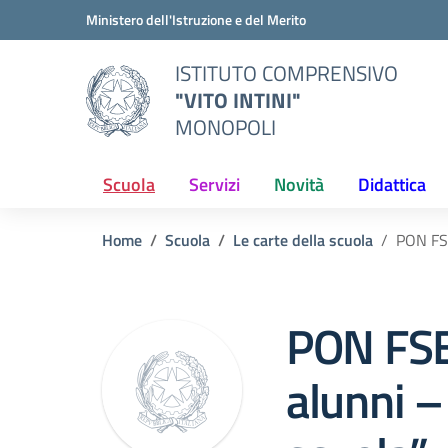
Vai ai contenuti
Vai al menu di navigazione
Vai al footer
Ministero dell'Istruzione e del Merito
ISTITUTO COMPRENSIVO
"VITO INTINI"
MONOPOLI
Scuola
Servizi
Novità
Didattica
Home
Scuola
Le carte della scuola
PON FSE
PON FSE 
alunni –