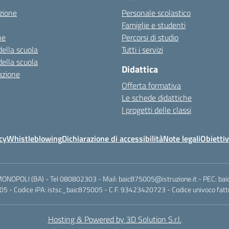
zione
Personale scolastico
Famiglie e studenti
ne
Percorsi di studio
della scuola
Tutti i servizi
della scuola
Didattica
azione
Offerta formativa
Le schede didattiche
I progetti delle classi
cy
Whistleblowing
Dichiarazione di accessibilità
Note legali
Obiettiv
MONOPOLI (BA) - Tel 080802303 - Mail: baic875005@istruzione.it - PEC: ba
5 - Codice iPA: istsc_baic875005 - C.F. 93423420723 - Codice univoco fattu
Hosting & Powered by 3D Solution S.r.l.