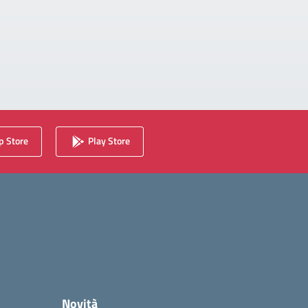
 Store
Play Store
Novità