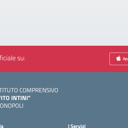
iciale su:
App
STITUTO COMPRENSIVO
VITO INTINI"
ONOPOLI
Visita la pagina iniziale della scuola
la
I Servizi