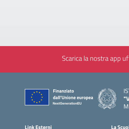
Scarica la nostra app uff
I
"
M
— 
Link Esterni
La Scuo