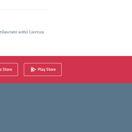
rilasciato sotto Licenza
 Store
Play Store