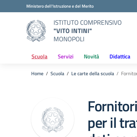
Vai ai contenuti
Vai al menu di navigazione
Vai al footer
Ministero dell'Istruzione e del Merito
ISTITUTO COMPRENSIVO
"VITO INTINI"
MONOPOLI
Scuola
Servizi
Novità
Didattica
Home
Scuola
Le carte della scuola
Fornito
Fornitor
per il t