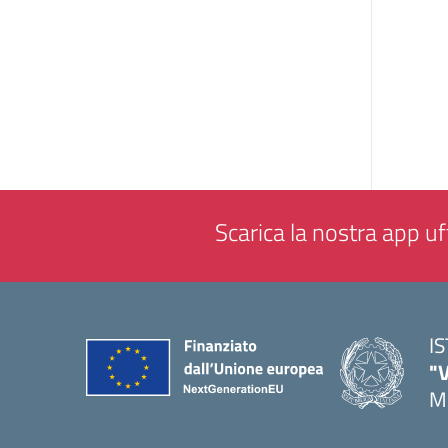
Scarica la nostra app uff
I
"
M
— 