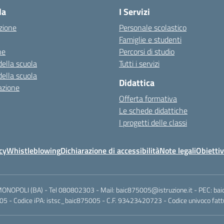
la
I Servizi
zione
Personale scolastico
Famiglie e studenti
ne
Percorsi di studio
della scuola
Tutti i servizi
della scuola
Didattica
azione
Offerta formativa
Le schede didattiche
I progetti delle classi
cy
Whistleblowing
Dichiarazione di accessibilità
Note legali
Obiettiv
MONOPOLI (BA) - Tel 080802303 - Mail: baic875005@istruzione.it - PEC: ba
5 - Codice iPA: istsc_baic875005 - C.F. 93423420723 - Codice univoco fattu