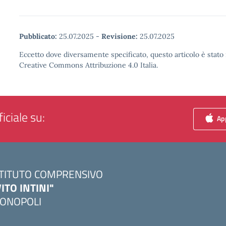
Pubblicato:
25.07.2025
-
Revisione:
25.07.2025
Eccetto dove diversamente specificato, questo articolo è stato 
Creative Commons Attribuzione 4.0 Italia.
iciale su:
App
STITUTO COMPRENSIVO
VITO INTINI"
ONOPOLI
Visita la pagina iniziale della scuola