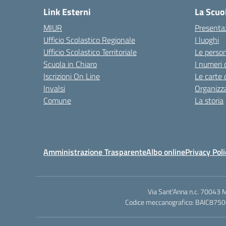
Link Esterni
La Scuo
MIUR
Presenta
Ufficio Scolastico Regionale
I luoghi
Ufficio Scolastico Territoriale
Le perso
Scuola in Chiaro
I numeri 
Iscrizioni On Line
Le carte 
Invalsi
Organizz
Comune
La storia
Amministrazione Trasparente
Albo online
Privacy Poli
Via Sant'Anna n.c. 70043 
Codice meccanografico: BAIC87500