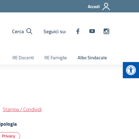
Accedi
Cerca
Seguici su:
RE Docenti
RE Famiglie
Albo Sindacale
Apr
Stampa / Condividi
ipologia
Privacy