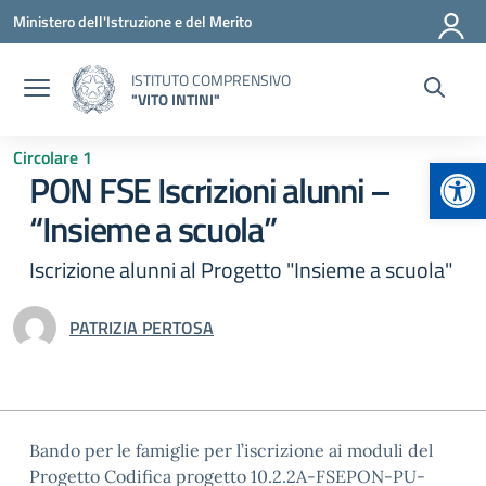
Vai ai contenuti
Vai al menu di navigazione
Vai al footer
Ministero dell'Istruzione e del Merito
ISTITUTO COMPRENSIVO
"VITO INTINI"
Circolare 1
Apr
PON FSE Iscrizioni alunni –
“Insieme a scuola”
Iscrizione alunni al Progetto "Insieme a scuola"
PATRIZIA PERTOSA
Bando per le famiglie per l’iscrizione ai moduli del
Progetto Codifica progetto 10.2.2A-FSEPON-PU-