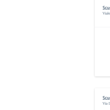
Scu
Vial
Scuo
Via 