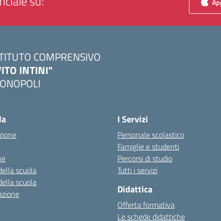
iciale su:
App
STITUTO COMPRENSIVO
VITO INTINI"
ONOPOLI
Visita la pagina iniziale della scuola
la
I Servizi
zione
Personale scolastico
Famiglie e studenti
ne
Percorsi di studio
della scuola
Tutti i servizi
della scuola
Didattica
azione
Offerta formativa
Le schede didattiche