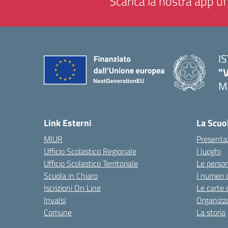
Scarica la nostra app uff
I
"
M
— 
Link Esterni
La Scuo
MIUR
Presenta
Ufficio Scolastico Regionale
I luoghi
Ufficio Scolastico Territoriale
Le perso
Scuola in Chiaro
I numeri 
Iscrizioni On Line
Le carte 
Invalsi
Organizz
Comune
La storia