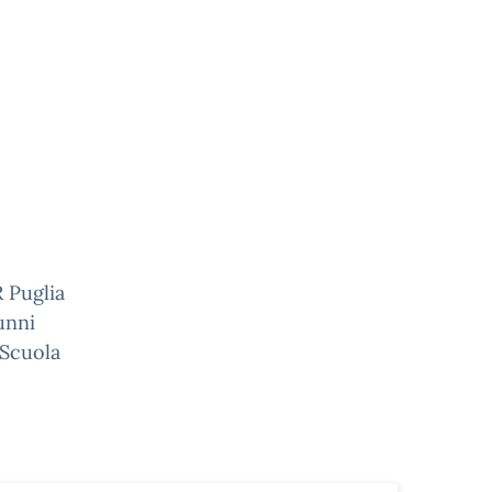
R Puglia
unni
a Scuola