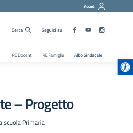
Accedi
Cerca
Seguici su:
RE Docenti
RE Famiglie
Albo Sindacale
Apr
ete – Progetto
la scuola Primaria