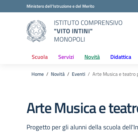
Vai ai contenuti
Vai al menu di navigazione
Vai al footer
Ministero dell'Istruzione e del Merito
ISTITUTO COMPRENSIVO
"VITO INTINI"
MONOPOLI
Scuola
Servizi
Novità
Didattica
Home
Novità
Eventi
Arte Musica e teatro 
Arte Musica e teatr
Progetto per gli alunni della scuola dell'