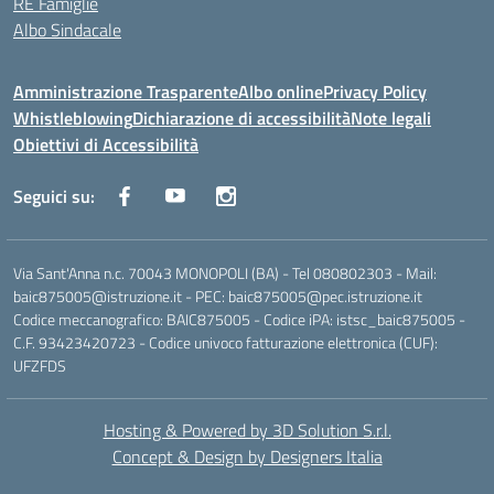
RE Famiglie
Albo Sindacale
Amministrazione Trasparente
Albo online
Privacy Policy
Whistleblowing
Dichiarazione di accessibilità
Note legali
Obiettivi di Accessibilità
Seguici su:
Via Sant'Anna n.c. 70043 MONOPOLI (BA) - Tel 080802303 - Mail:
baic875005@istruzione.it - PEC: baic875005@pec.istruzione.it
Codice meccanografico: BAIC875005 - Codice iPA: istsc_baic875005 -
C.F. 93423420723 - Codice univoco fatturazione elettronica (CUF):
UFZFDS
Hosting & Powered by 3D Solution S.r.l.
Concept & Design by Designers Italia