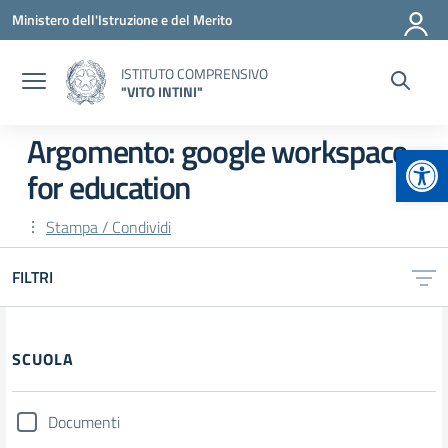
Vai ai contenuti
Vai al menu di navigazione
Vai al footer
Ministero dell'Istruzione e del Merito
ISTITUTO COMPRENSIVO
"VITO INTINI"
Argomento: google workspace
Apr
for education
Stampa / Condividi
FILTRI
Filtri
SCUOLA
Documenti