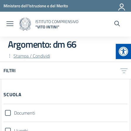
Vai ai contenuti
Vai al menu di navigazione
Vai al footer
Ministero dell'Istruzione e del Merito
ISTITUTO COMPRENSIVO
"VITO INTINI"
Argomento: dm 66
Apr
Stampa / Condividi
FILTRI
Filtri
SCUOLA
Documenti
I luoghi