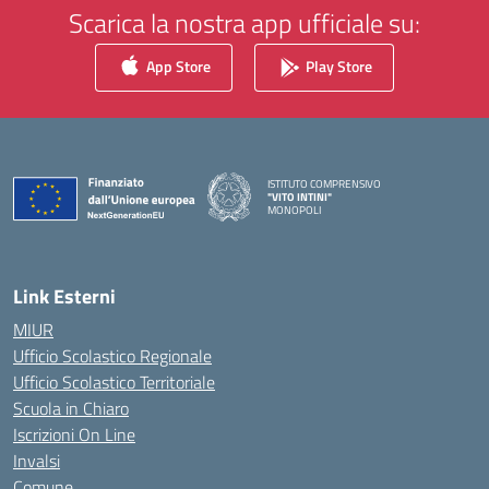
Scarica la nostra app ufficiale su:
App Store
Play Store
ISTITUTO COMPRENSIVO
"VITO INTINI"
MONOPOLI
— Visita la pagina iniziale della scuola
Link Esterni
MIUR
Ufficio Scolastico Regionale
Ufficio Scolastico Territoriale
Scuola in Chiaro
Iscrizioni On Line
Invalsi
Comune