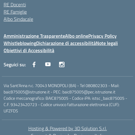
RE Docenti
RE Famiglie
Albo Sindacale
Amministrazione Trasparente
Albo online
Privacy Policy
Whistleblowing
Dichiarazione di accessibilità
Note legali
Obiettivi di Accessibilità
Seguici su:
Via Sant'Anna n.c. 70043 MONOPOLI (BA) - Tel 080802303 - Mail:
baic875005@istruzione.it - PEC: baic875005@pec.istruzione.it
Codice meccanografico: BAIC875005 - Codice iPA: istsc_baic875005 -
C.F. 93423420723 - Codice univoco fatturazione elettronica (CUF):
UFZFDS
Hosting & Powered by 3D Solution S.r.l.