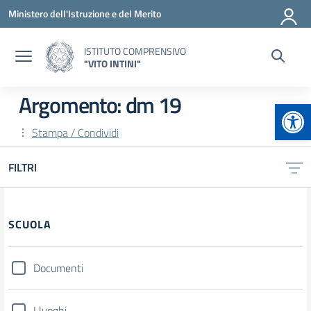
Vai ai contenuti
Vai al menu di navigazione
Vai al footer
Ministero dell'Istruzione e del Merito
ISTITUTO COMPRENSIVO
"VITO INTINI"
Argomento: dm 19
Apr
Stampa / Condividi
FILTRI
Filtri
SCUOLA
Documenti
I luoghi