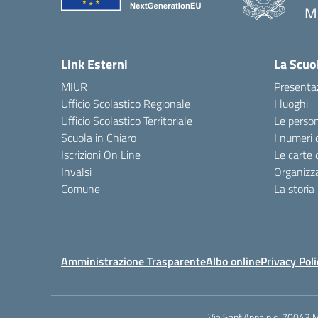
M
— 
Link Esterni
La Scuo
MIUR
Presenta
Ufficio Scolastico Regionale
I luoghi
Ufficio Scolastico Territoriale
Le perso
Scuola in Chiaro
I numeri 
Iscrizioni On Line
Le carte 
Invalsi
Organizz
Comune
La storia
Amministrazione Trasparente
Albo online
Privacy Poli
Via Sant'Anna n.c. 70043 