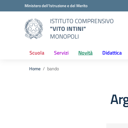
Vai ai contenuti
Vai al menu di navigazione
Vai al footer
Ministero dell'Istruzione e del Merito
ISTITUTO COMPRENSIVO
"VITO INTINI"
MONOPOLI
Scuola
Servizi
Novità
Didattica
Home
bando
Ar