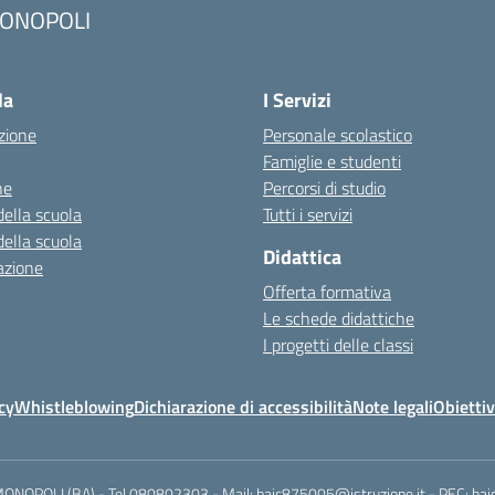
ONOPOLI
Visita la pagina iniziale della scuola
la
I Servizi
zione
Personale scolastico
Famiglie e studenti
ne
Percorsi di studio
della scuola
Tutti i servizi
della scuola
Didattica
azione
Offerta formativa
Le schede didattiche
I progetti delle classi
cy
Whistleblowing
Dichiarazione di accessibilità
Note legali
Obiettiv
MONOPOLI (BA) - Tel 080802303 - Mail: baic875005@istruzione.it - PEC: ba