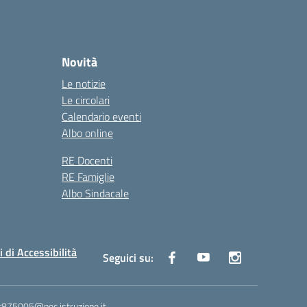
Novità
Le notizie
Le circolari
Calendario eventi
Albo online
RE Docenti
RE Famiglie
Albo Sindacale
i di Accessibilità
Seguici su:
ic875005@pec.istruzione.it