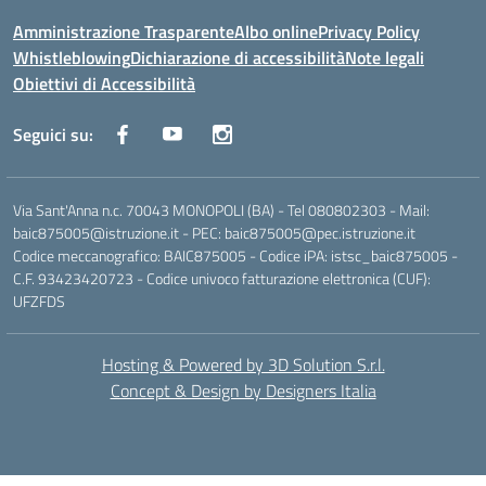
Amministrazione Trasparente
Albo online
Privacy Policy
Whistleblowing
Dichiarazione di accessibilità
Note legali
Obiettivi di Accessibilità
Seguici su:
Via Sant'Anna n.c. 70043 MONOPOLI (BA) - Tel 080802303 - Mail:
baic875005@istruzione.it - PEC: baic875005@pec.istruzione.it
Codice meccanografico: BAIC875005 - Codice iPA: istsc_baic875005 -
C.F. 93423420723 - Codice univoco fatturazione elettronica (CUF):
UFZFDS
Hosting & Powered by 3D Solution S.r.l.
Concept & Design by Designers Italia