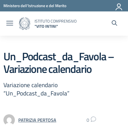
Vai ai contenuti
Vai al menu di navigazione
Vai al footer
Ministero dell'Istruzione e del Merito
ISTITUTO COMPRENSIVO
"VITO INTINI"
Un_Podcast_da_Favola –
Variazione calendario
Variazione calendario
“Un_Podcast_da_Favola”
PATRIZIA PERTOSA
0