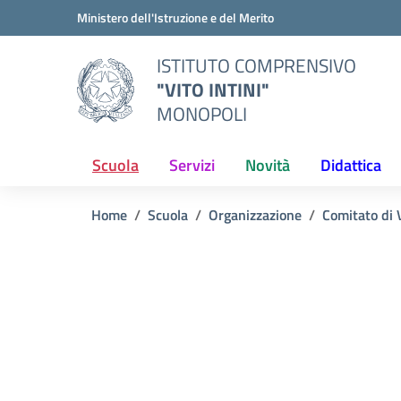
Vai ai contenuti
Vai al menu di navigazione
Vai al footer
Ministero dell'Istruzione e del Merito
ISTITUTO COMPRENSIVO
"VITO INTINI"
MONOPOLI
Scuola
Servizi
Novità
Didattica
Home
Scuola
Organizzazione
Comitato di 