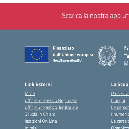
Scarica la nostra app uff
I
"
M
— 
Link Esterni
La Scuo
MIUR
Presenta
Ufficio Scolastico Regionale
I luoghi
Ufficio Scolastico Territoriale
Le perso
Scuola in Chiaro
I numeri 
Iscrizioni On Line
Le carte 
Invalsi
Organizz