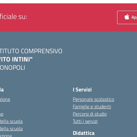
iciale su:
App
STITUTO COMPRENSIVO
VITO INTINI"
ONOPOLI
Visita la pagina iniziale della scuola
la
I Servizi
zione
Personale scolastico
Famiglie e studenti
ne
Percorsi di studio
della scuola
Tutti i servizi
della scuola
Didattica
azione