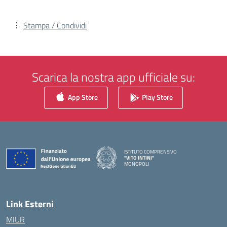
Stampa / Condividi
Scarica la nostra app ufficiale su:
App Store
Play Store
ISTITUTO COMPRENSIVO
"VITO INTINI"
MONOPOLI
— Visita la pagina iniziale della scuola
Link Esterni
MIUR