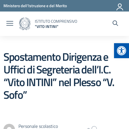
Vai ai contenuti
Vai al menu di navigazione
Vai al footer
Ministero dell'Istruzione e del Merito
ISTITUTO COMPRENSIVO
"VITO INTINI"
Apr
Spostamento Dirigenza e
Uffici di Segreteria dell’I.C.
“Vito INTINI” nel Plesso “V.
Sofo”
Personale scolastico