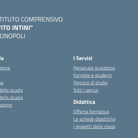
STITUTO COMPRENSIVO
VITO INTINI"
ONOPOLI
Visita la pagina iniziale della scuola
la
I Servizi
zione
Personale scolastico
Famiglie e studenti
ne
Percorsi di studio
della scuola
Tutti i servizi
della scuola
Didattica
azione
Offerta formativa
Le schede didattiche
I progetti delle classi