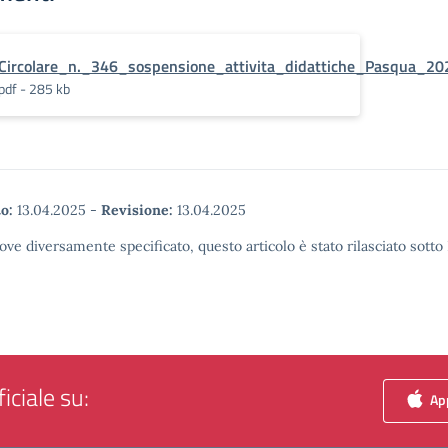
Circolare_n._346_sospensione_attivita_didattiche_Pasqua_2
pdf - 285 kb
o:
13.04.2025
-
Revisione:
13.04.2025
ove diversamente specificato, questo articolo è stato rilasciato sott
iciale su:
App