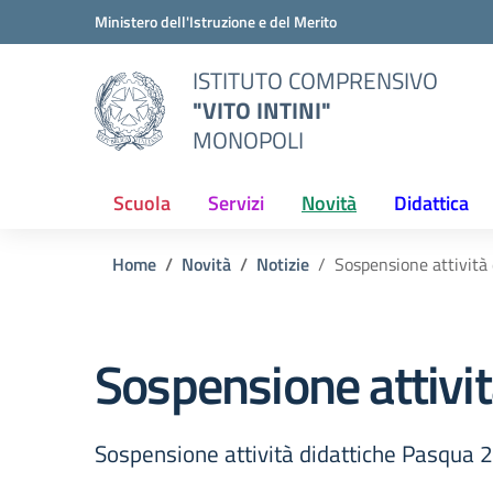
Vai ai contenuti
Vai al menu di navigazione
Vai al footer
Ministero dell'Istruzione e del Merito
ISTITUTO COMPRENSIVO
"VITO INTINI"
MONOPOLI
Scuola
Servizi
Novità
Didattica
Home
Novità
Notizie
Sospensione attività 
Sospensione attivit
Sospensione attività didattiche Pasqua