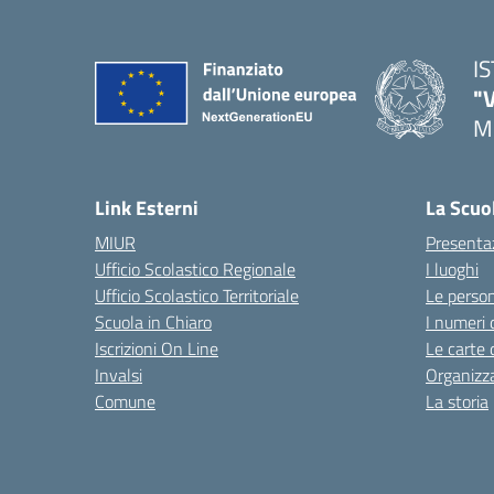
I
"
M
— 
Link Esterni
La Scuo
MIUR
Presenta
Ufficio Scolastico Regionale
I luoghi
Ufficio Scolastico Territoriale
Le perso
Scuola in Chiaro
I numeri 
Iscrizioni On Line
Le carte 
Invalsi
Organizz
Comune
La storia