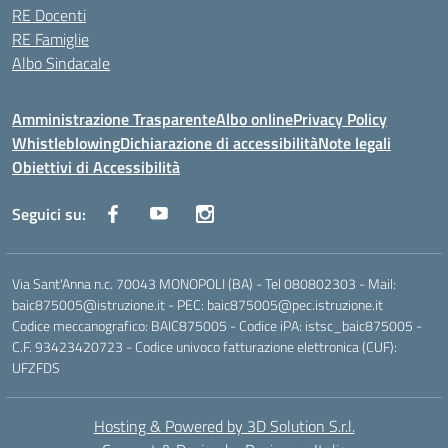
RE Docenti
RE Famiglie
Albo Sindacale
Amministrazione Trasparente
Albo online
Privacy Policy
Whistleblowing
Dichiarazione di accessibilità
Note legali
Obiettivi di Accessibilità
Seguici su:
Via Sant'Anna n.c. 70043 MONOPOLI (BA) - Tel 080802303 - Mail:
baic875005@istruzione.it - PEC: baic875005@pec.istruzione.it
Codice meccanografico: BAIC875005 - Codice iPA: istsc_baic875005 -
C.F. 93423420723 - Codice univoco fatturazione elettronica (CUF):
UFZFDS
Hosting & Powered by 3D Solution S.r.l.