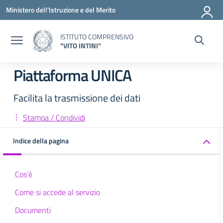
Vai ai contenuti
Vai al menu di navigazione
Vai al footer
Ministero dell'Istruzione e del Merito
ISTITUTO COMPRENSIVO
"VITO INTINI"
Piattaforma UNICA
Facilita la trasmissione dei dati
Stampa / Condividi
Indice della pagina
Cos'è
Come si accede al servizio
Documenti