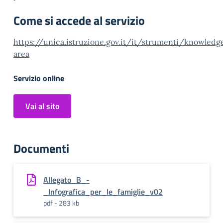
Come si accede al servizio
https://unica.istruzione.gov.it/it/strumenti/knowledg
area
Servizio online
Vai al sito
Documenti
Allegato_B_-
_Infografica_per_le_famiglie_v02
pdf - 283 kb