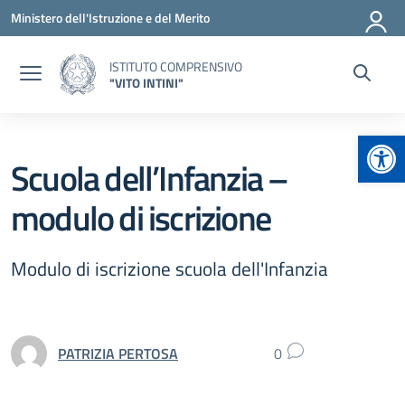
Vai ai contenuti
Vai al menu di navigazione
Vai al footer
Ministero dell'Istruzione e del Merito
ISTITUTO COMPRENSIVO
"VITO INTINI"
Apr
Scuola dell’Infanzia –
modulo di iscrizione
Modulo di iscrizione scuola dell'Infanzia
PATRIZIA PERTOSA
0