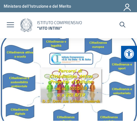
Vai ai contenuti
Vai al menu di navigazione
Vai al footer
Ministero dell'Istruzione e del Merito
ISTITUTO COMPRENSIVO
"VITO INTINI"
Apr