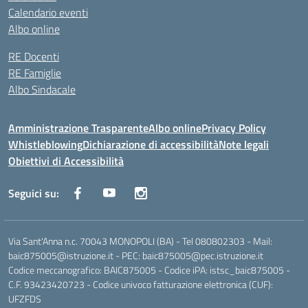
Calendario eventi
Albo online
RE Docenti
RE Famiglie
Albo Sindacale
Amministrazione Trasparente
Albo online
Privacy Policy
Whistleblowing
Dichiarazione di accessibilità
Note legali
Obiettivi di Accessibilità
Seguici su:
Via Sant'Anna n.c. 70043 MONOPOLI (BA) - Tel 080802303 - Mail:
baic875005@istruzione.it - PEC: baic875005@pec.istruzione.it
Codice meccanografico: BAIC875005 - Codice iPA: istsc_baic875005 -
C.F. 93423420723 - Codice univoco fatturazione elettronica (CUF):
UFZFDS