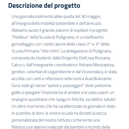
Descrizione del progetto
Una
giornata indimenticabile quella del 30 maggio,
all’insegna della mobilità sostenibile e dell’amicizia.
Abbiamo avuto il grande piacere di ospitare il progetto
“Pedibus” della Scuola
di Putignano, in un bellissimo
gemellaggio con i nostri alunni delle classi 2^ e 3^ della
Scuola Primaria “Vito Intini”.
La delegazione di Putignano,
composta da studenti, dalla Dirigente Dott.ssa Rossana
Catucci, dall’insegnante coordinatrice Adriana Mezzapesa,
genitori, volontari di Legambiente e dal Vicesindaco, è stata
accolta con canti e riflessioni nella nostra Aula Bramante.
Sono stati gli stessi “autisti e passeggeri” delle pettorine
gialle a spiegare l’importanza di andare a scuola a piedi: un
impegno quotidiano che ripaga in felicità, socialità e salute!
Un altro momento che ha caratterizzato la giornata è stato
lo scambio di doni: la nostra scuola ha donato la sacca
personalizzata del nostro Istituto contenente una
filastrocca e adesivi realizzati dai bambini a ricordo della