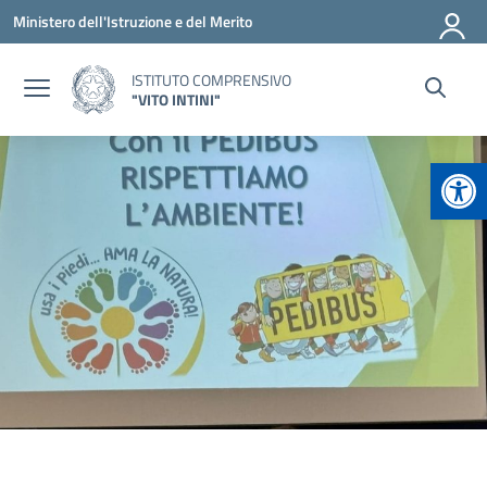
Vai ai contenuti
Vai al menu di navigazione
Vai al footer
Ministero dell'Istruzione e del Merito
ISTITUTO COMPRENSIVO
"VITO INTINI"
Apr