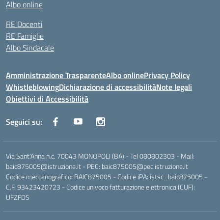
Albo online
RE Docenti
RE Famiglie
Albo Sindacale
Amministrazione Trasparente
Albo online
Privacy Policy
Whistleblowing
Dichiarazione di accessibilità
Note legali
Obiettivi di Accessibilità
Seguici su:
Via Sant'Anna n.c. 70043 MONOPOLI (BA) - Tel 080802303 - Mail:
baic875005@istruzione.it - PEC: baic875005@pec.istruzione.it
Codice meccanografico: BAIC875005 - Codice iPA: istsc_baic875005 -
C.F. 93423420723 - Codice univoco fatturazione elettronica (CUF):
UFZFDS