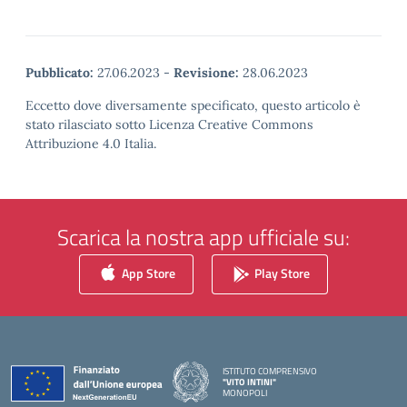
Pubblicato:
27.06.2023
-
Revisione:
28.06.2023
Eccetto dove diversamente specificato, questo articolo è
stato rilasciato sotto Licenza Creative Commons
Attribuzione 4.0 Italia.
Scarica la nostra app ufficiale su:
App Store
Play Store
ISTITUTO COMPRENSIVO
"VITO INTINI"
MONOPOLI
— Visita la pagina iniziale della scuola