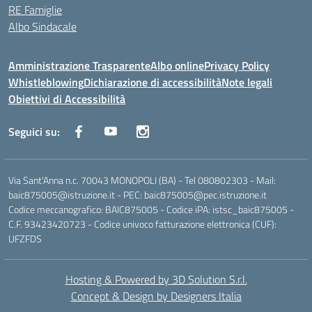
RE Famiglie
Albo Sindacale
Amministrazione Trasparente
Albo online
Privacy Policy
Whistleblowing
Dichiarazione di accessibilità
Note legali
Obiettivi di Accessibilità
Seguici su:
Via Sant'Anna n.c. 70043 MONOPOLI (BA) - Tel 080802303 - Mail:
baic875005@istruzione.it - PEC: baic875005@pec.istruzione.it
Codice meccanografico: BAIC875005 - Codice iPA: istsc_baic875005 -
C.F. 93423420723 - Codice univoco fatturazione elettronica (CUF):
UFZFDS
Hosting & Powered by 3D Solution S.r.l.
Concept & Design by Designers Italia