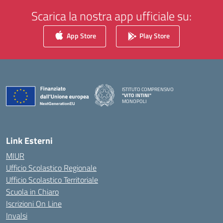
Scarica la nostra app ufficiale su:
App Store
Play Store
ISTITUTO COMPRENSIVO
"VITO INTINI"
MONOPOLI
— Visita la pagina iniziale della scuola
Link Esterni
MIUR
Ufficio Scolastico Regionale
Ufficio Scolastico Territoriale
Scuola in Chiaro
Iscrizioni On Line
Invalsi